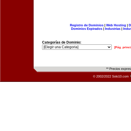
Registro de Dominios
|
Web Hosting
|
D
Dominios Expirados
|
Industrias
|
Indu
Categorías de Dominio:
[Pág. princi
** Precios expre
© 2002/2022 Solo10.com