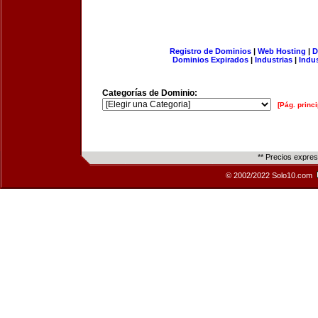
Registro de Dominios
|
Web Hosting
|
D
Dominios Expirados
|
Industrias
|
Indu
Categorías de Dominio:
[Pág. princi
** Precios expre
© 2002/2022 Solo10.com