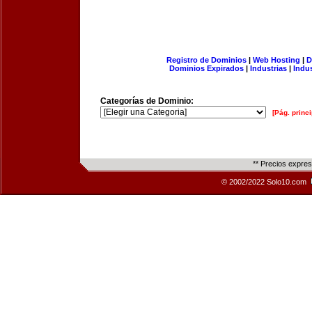
Registro de Dominios
|
Web Hosting
|
D
Dominios Expirados
|
Industrias
|
Indu
Categorías de Dominio:
[Pág. princi
** Precios expre
© 2002/2022 Solo10.com