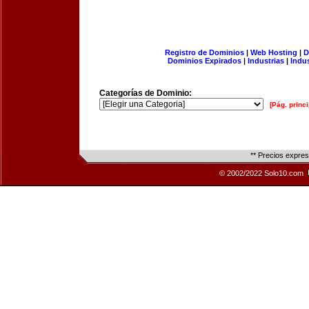
Registro de Dominios
|
Web Hosting
|
D
Dominios Expirados
|
Industrias
|
Indu
Categorías de Dominio:
[Pág. princi
** Precios expre
© 2002/2022 Solo10.com