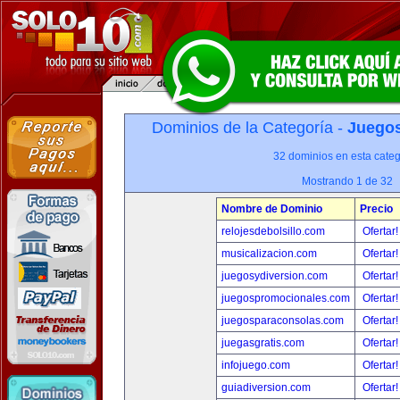
Dominios de la Categoría -
Juegos
32 dominios en esta categ
Mostrando 1 de 32
Nombre de Dominio
Precio
relojesdebolsillo.com
Ofertar
musicalizacion.com
Ofertar
juegosydiversion.com
Ofertar
juegospromocionales.com
Ofertar
juegosparaconsolas.com
Ofertar
juegasgratis.com
Ofertar
infojuego.com
Ofertar
guiadiversion.com
Ofertar